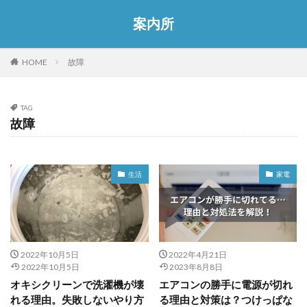
案内所
HOME
故障
TAG
故障
生活
家電
2022年10月5日
2022年4月21日
2022年10月5日
2023年8月8日
オキシクリーンで洗濯機が壊
エアコンの勝手に電源が切れ
れる理由。失敗しないやり方
る理由と対策は？つけっぱな