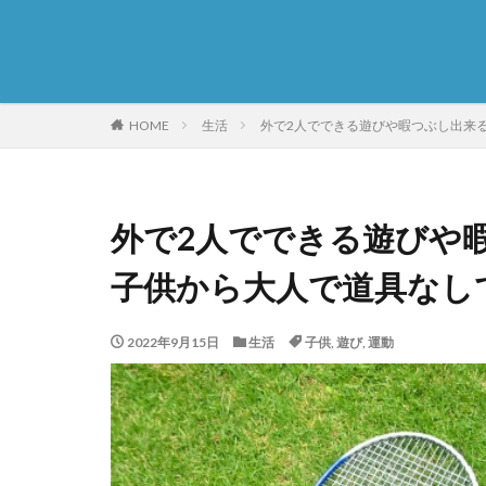
HOME
生活
外で2人でできる遊びや暇つぶし出来
外で2人でできる遊びや
子供から大人で道具なし
2022年9月15日
生活
子供
,
遊び
,
運動