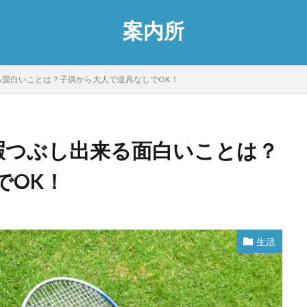
案内所
る面白いことは？子供から大人で道具なしでOK！
暇つぶし出来る面白いことは？
でOK！
生活