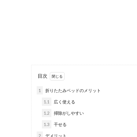
目次
1
折りたたみベッドのメリット
1.1
広く使える
1.2
掃除がしやすい
1.3
干せる
2
デメリット