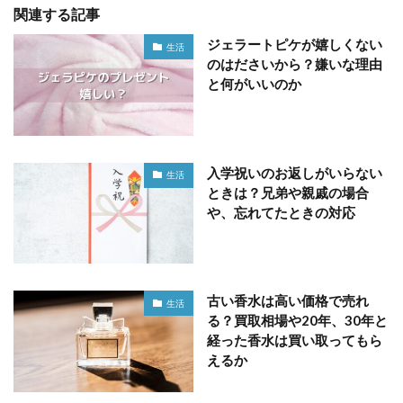
関連する記事
ジェラートピケが嬉しくない
生活
のはださいから？嫌いな理由
と何がいいのか
入学祝いのお返しがいらない
生活
ときは？兄弟や親戚の場合
や、忘れてたときの対応
古い香水は高い価格で売れ
生活
る？買取相場や20年、30年と
経った香水は買い取ってもら
えるか