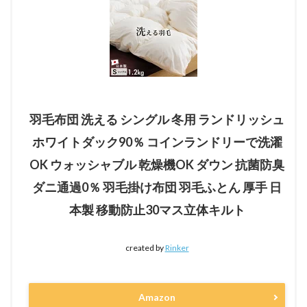
羽毛布団 洗える シングル 冬用 ランドリッシュ
ホワイトダック90％ コインランドリーで洗濯
OK ウォッシャブル 乾燥機OK ダウン 抗菌防臭
ダニ通過0％ 羽毛掛け布団 羽毛ふとん 厚手 日
本製 移動防止30マス立体キルト
created by
Rinker
Amazon