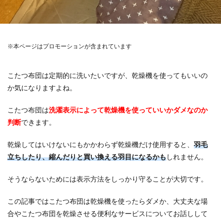
※本ページはプロモーションが含まれています
こたつ布団は定期的に洗いたいですが、乾燥機を使ってもいいの
か気になりますよね。
こたつ布団は
洗濯表示によって乾燥機を使っていいかダメなのか
判
断
できます。
乾燥してはいけないにもかかわらず乾燥機だけ使用すると、
羽毛
立ちしたり、縮んだりと買い換える羽目になるかも
しれません。
そうならないためには表示方法をしっかり守ることが大切です。
この記事ではこたつ布団は乾燥機を使ったらダメか、大丈夫な場
合やこたつ布団を乾燥させる便利なサービスについてお話しして