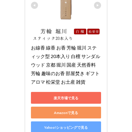
お線香 線香 お香 芳輪 堀川 ステ
ィック型 20本入り 白檀 サンダル
ウッド 京都 堀川 国産 天然香料 
芳輪 趣味のお香 部屋焚き ギフト 
アロマ 松栄堂 お土産 雑貨
楽天市場で見る
Amazonで見る
Yahoo!ショッピングで見る