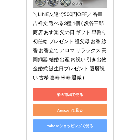
＼LINE友達で500円OFF／ 香皿 
吉祥文 選べる3種 1個 ( 炭谷三郎
商店 あす楽 父の日 ギフト 早割り 
初任給 プレゼント 祖父母 お香 線
香 お香立て アロマ リラックス 高
岡銅器 結婚 出産 内祝い 引き出物 
金婚式 誕生日プレゼント 還暦祝
い 古希 喜寿 米寿 退職 )
楽天市場で見る
Amazonで見る
Yahoo!ショッピングで見る