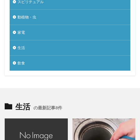
スピリチュアル
動植物・虫
家電
生活
飲食
生活
の最新記事8件