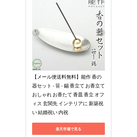
【メール便送料無料】能作 香の
器セット - 笹 - 錫 香立て お香立て 
おしゃれ お香たて 香皿 香立 オフ
ィス 玄関先 インテリアに 新築祝
い 結婚祝い 内祝
楽天市場で見る