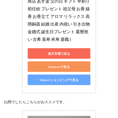
商店 あす楽 父の日 ギフト 早割り 
初任給 プレゼント 祖父母 お香 線
香 お香立て アロマ リラックス 高
岡銅器 結婚 出産 内祝い 引き出物 
金婚式 誕生日プレゼント 還暦祝
い 古希 喜寿 米寿 退職 )
楽天市場で見る
Amazonで見る
Yahoo!ショッピングで見る
仏間でしたらこちらがおススメです。