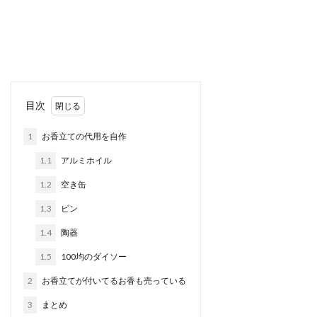
目次
1
お香立ての代用を自作
1.1
アルミホイル
1.2
空き缶
1.3
ビン
1.4
陶器
1.5
100均のダイソー
2
お香立てが付いてるお香も売っている
3
まとめ