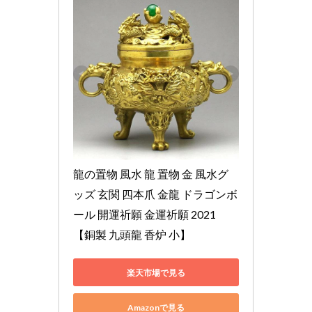
龍の置物 風水 龍 置物 金 風水グ
ッズ 玄関 四本爪 金龍 ドラゴンボ
ール 開運祈願 金運祈願 2021 
【銅製 九頭龍 香炉 小】
楽天市場で見る
Amazonで見る