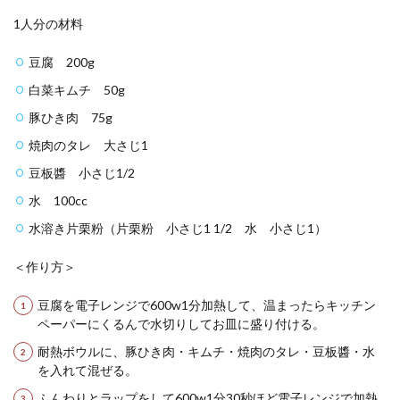
1人分の材料
豆腐 200g
白菜キムチ 50g
豚ひき肉 75g
焼肉のタレ 大さじ1
豆板醬 小さじ1/2
水 100cc
水溶き片栗粉（片栗粉 小さじ1 1/2 水 小さじ1）
＜作り方＞
豆腐を電子レンジで600w1分加熱して、温まったらキッチン
ペーパーにくるんで水切りしてお皿に盛り付ける。
耐熱ボウルに、豚ひき肉・キムチ・焼肉のタレ・豆板醬・水
を入れて混ぜる。
ふんわりとラップをして600w1分30秒ほど電子レンジで加熱