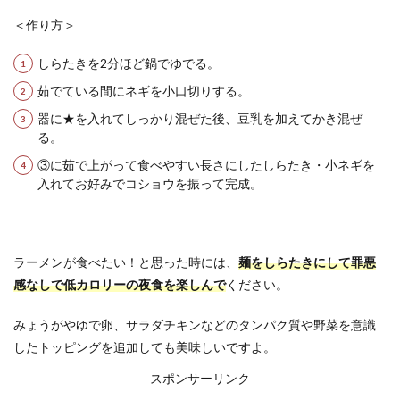
＜作り方＞
しらたきを2分ほど鍋でゆでる。
茹でている間にネギを小口切りする。
器に★を入れてしっかり混ぜた後、豆乳を加えてかき混ぜ
る。
③に茹で上がって食べやすい長さにしたしらたき・小ネギを
入れてお好みでコショウを振って完成。
ラーメンが食べたい！と思った時には、
麺をしらたきにして罪悪
感なしで低カロリーの夜食を楽しんで
ください。
みょうがやゆで卵、サラダチキンなどのタンパク質や野菜を意識
したトッピングを追加しても美味しいですよ。
スポンサーリンク