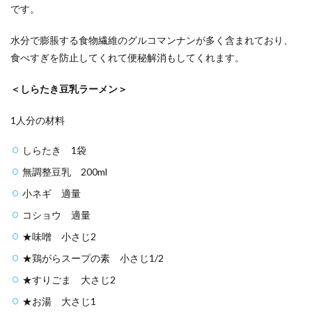
です。
水分で膨脹する食物繊維のグルコマンナンが多く含まれており、
食べすぎを防止してくれて便秘解消もしてくれます。
＜しらたき豆乳ラーメン＞
1人分の材料
しらたき 1袋
無調整豆乳 200ml
小ネギ 適量
コショウ 適量
★味噌 小さじ2
★鶏がらスープの素 小さじ1/2
★すりごま 大さじ2
★お湯 大さじ1