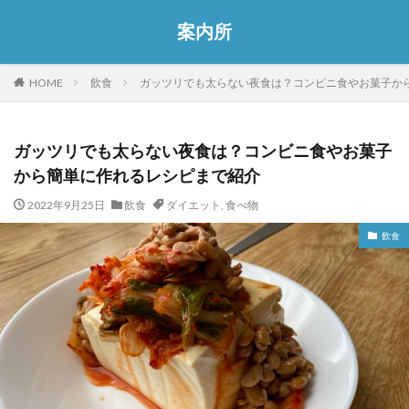
案内所
HOME
飲食
ガッツリでも太らない夜食は？コンビニ食やお菓子か
ガッツリでも太らない夜食は？コンビニ食やお菓子
から簡単に作れるレシピまで紹介
2022年9月25日
飲食
ダイエット
,
食べ物
飲食