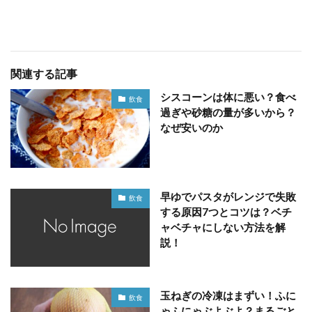
関連する記事
シスコーンは体に悪い？食べ
飲食
過ぎや砂糖の量が多いから？
なぜ安いのか
早ゆでパスタがレンジで失敗
飲食
する原因7つとコツは？ベチ
ャベチャにしない方法を解
説！
玉ねぎの冷凍はまずい！ふに
飲食
ゃふにゃぶよぶよ？まるごと