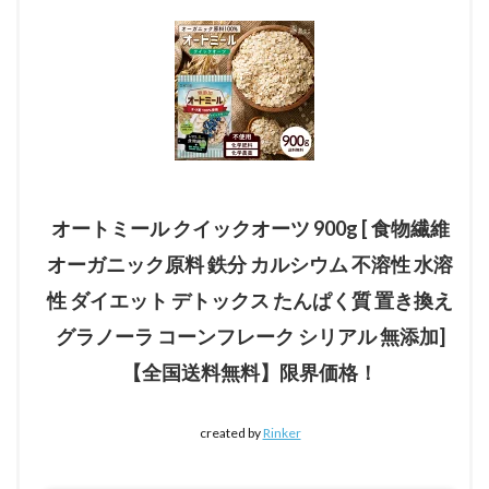
オートミール クイックオーツ 900g [ 食物繊維
オーガニック原料 鉄分 カルシウム 不溶性 水溶
性 ダイエット デトックス たんぱく質 置き換え
グラノーラ コーンフレーク シリアル 無添加]
【全国送料無料】限界価格！
created by
Rinker