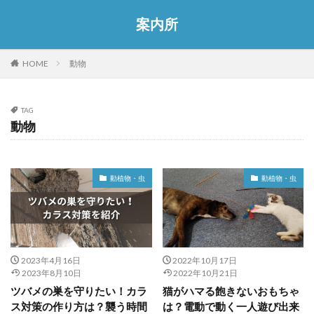
案内所
HOME
動物
TAG
動物
動植物・虫
動植物・虫
2023年4月16日
2022年10月17日
2023年8月10日
2022年10月21日
ツバメの巣を守りたい！カラ
猫がハマる飽きないおもちゃ
ス対策の作り方は？襲う時間
は？電動で動く一人遊び出来