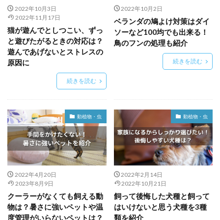
2022年10月3日
2022年10月2日
2022年11月17日
ベランダの鳩よけ対策はダイ
猫が遊んでとしつこい、ずっ
ソーなど100均でも出来る！
と遊びたがるときの対応は？
鳥のフンの処理も紹介
遊んであげないとストレスの
続きを読む
原因に
続きを読む
動植物・虫
動植物・虫
2022年4月20日
2022年2月14日
2023年8月9日
2022年10月21日
クーラーがなくても飼える動
飼って後悔した犬種と飼って
物は？暑さに強いペットや温
はいけないと思う犬種を3種
度管理がいらないペットは？
類を紹介