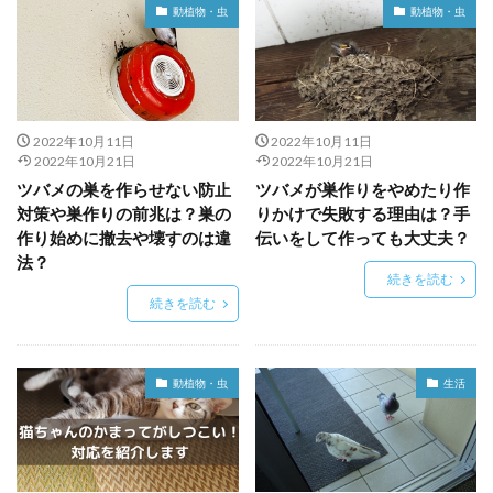
動植物・虫
動植物・虫
2022年10月11日
2022年10月11日
2022年10月21日
2022年10月21日
ツバメの巣を作らせない防止
ツバメが巣作りをやめたり作
対策や巣作りの前兆は？巣の
りかけで失敗する理由は？手
作り始めに撤去や壊すのは違
伝いをして作っても大丈夫？
法？
続きを読む
続きを読む
動植物・虫
生活